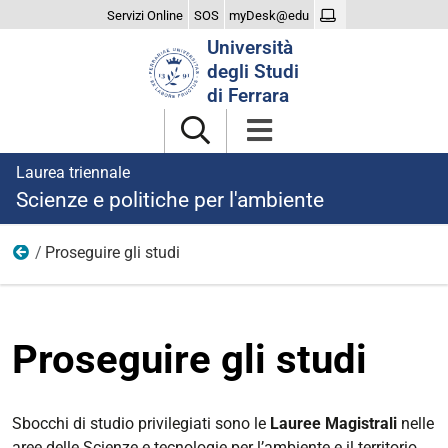
Servizi Online
SOS
myDesk@edu
Cerca
Università
nel
degli Studi
sito
di Ferrara
Laurea triennale
Scienze e politiche per l'ambiente
Proseguire gli studi
Dopo la laurea
Proseguire gli studi
Sbocchi di studio privilegiati sono le
Lauree Magistrali
nelle
aree delle Scienze e tecnologie per l’ambiente e il territorio,