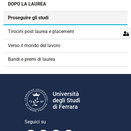
N
DOPO LA LAUREA
a
v
Proseguire gli studi
i
g
Tirocini post laurea e placement
a
z
Verso il mondo del lavoro
i
o
Bandi e premi di laurea
n
e
Università
degli Studi
di Ferrara
Seguici su