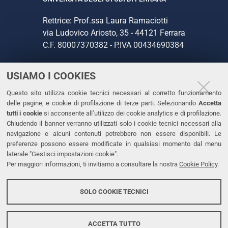
Rettrice: Prof.ssa Laura Ramaciotti
via Ludovico Ariosto, 35 - 44121 Ferrara
C.F. 80007370382 - P.IVA 00434690384
USIAMO I COOKIES
CONTATTI
Questo sito utilizza cookie tecnici necessari al corretto funzionamento
Tel. +39 0532 293111
delle pagine, e cookie di profilazione di terze parti. Selezionando
Accetta
Fax. +39 0532 293031
tutti i cookie
si acconsente all’utilizzo dei cookie analytics e di profilazione.
PEC
Chiudendo il banner verranno utilizzati solo i cookie tecnici necessari alla
navigazione e alcuni contenuti potrebbero non essere disponibili. Le
preferenze possono essere modificate in qualsiasi momento dal menu
LINKS
laterale "Gestisci impostazioni cookie".
Per maggiori informazioni, ti invitiamo a consultare la nostra
Cookie Policy
.
Accessibilità
Dichiarazione di accessibilità
SOLO COOKIE TECNICI
Protezione dati personali
Cookies
ACCETTA TUTTO