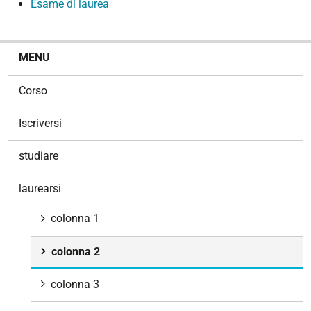
Esame di laurea
N
MENU
a
v
Corso
i
g
Iscriversi
a
z
studiare
i
o
laurearsi
n
e
colonna 1
colonna 2
colonna 3