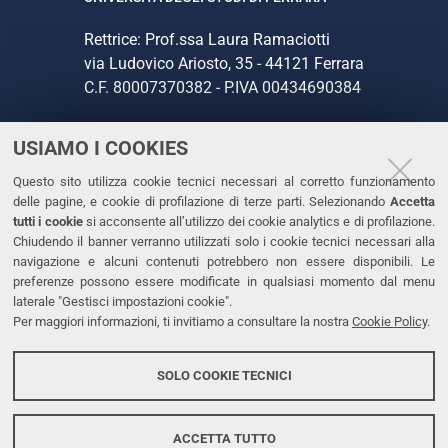
Rettrice: Prof.ssa Laura Ramaciotti
via Ludovico Ariosto, 35 - 44121 Ferrara
C.F. 80007370382 - P.IVA 00434690384
USIAMO I COOKIES
CONTATTI
Questo sito utilizza cookie tecnici necessari al corretto funzionamento
Tel. +39 0532 293111
delle pagine, e cookie di profilazione di terze parti. Selezionando
Accetta
Fax. +39 0532 293031
tutti i cookie
si acconsente all’utilizzo dei cookie analytics e di profilazione.
PEC
Chiudendo il banner verranno utilizzati solo i cookie tecnici necessari alla
navigazione e alcuni contenuti potrebbero non essere disponibili. Le
preferenze possono essere modificate in qualsiasi momento dal menu
LINKS
laterale "Gestisci impostazioni cookie".
Per maggiori informazioni, ti invitiamo a consultare la nostra
Cookie Policy
.
Accessibilità
Dichiarazione di accessibilità
SOLO COOKIE TECNICI
Protezione dati personali
Cookies
ACCETTA TUTTO