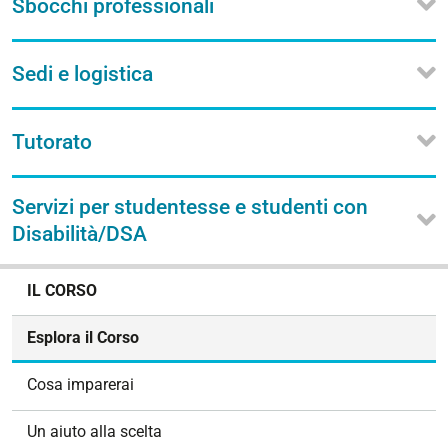
Sbocchi professionali
Sedi e logistica
Tutorato
Servizi per studentesse e studenti con
Disabilità/DSA
N
IL CORSO
a
v
Esplora il Corso
i
g
Cosa imparerai
a
z
Un aiuto alla scelta
i