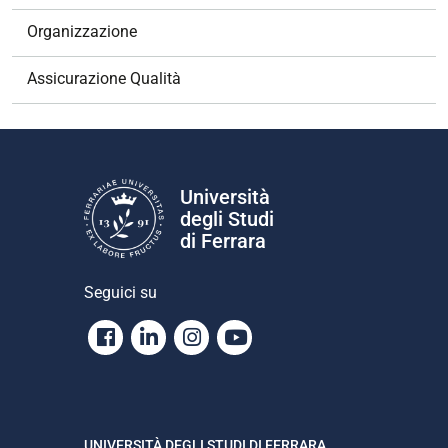
o
Organizzazione
n
e
Assicurazione Qualità
Università
degli Studi
di Ferrara
Seguici su
Facebook
Linkedin
Instagram
Youtube
UNIVERSITÀ DEGLI STUDI DI FERRARA