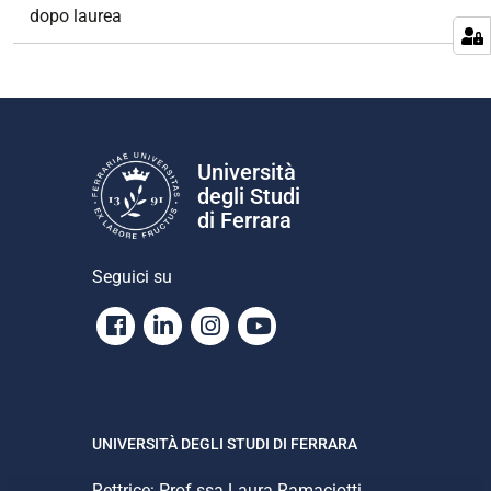
e
dopo laurea
Università
degli Studi
di Ferrara
Seguici su
Facebook
Linkedin
Instagram
Youtube
UNIVERSITÀ DEGLI STUDI DI FERRARA
Rettrice: Prof.ssa Laura Ramaciotti