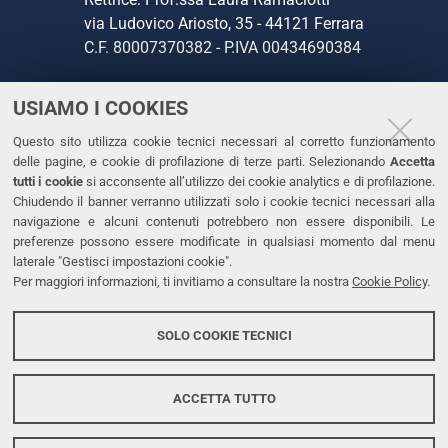
via Ludovico Ariosto, 35 - 44121 Ferrara
C.F. 80007370382 - P.IVA 00434690384
USIAMO I COOKIES
CONTATTI
Questo sito utilizza cookie tecnici necessari al corretto funzionamento
Tel. +39 0532 293111
delle pagine, e cookie di profilazione di terze parti. Selezionando
Accetta
Fax. +39 0532 293031
tutti i cookie
si acconsente all’utilizzo dei cookie analytics e di profilazione.
PEC
Chiudendo il banner verranno utilizzati solo i cookie tecnici necessari alla
navigazione e alcuni contenuti potrebbero non essere disponibili. Le
preferenze possono essere modificate in qualsiasi momento dal menu
LINKS
laterale "Gestisci impostazioni cookie".
Per maggiori informazioni, ti invitiamo a consultare la nostra
Cookie Policy
.
Accessibilità
Dichiarazione di accessibilità
SOLO COOKIE TECNICI
Protezione dati personali
Cookies
ACCETTA TUTTO