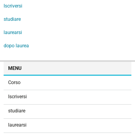
Iscriversi
studiare
laurearsi
dopo laurea
N
MENU
a
v
Corso
i
g
Iscriversi
a
z
studiare
i
o
laurearsi
n