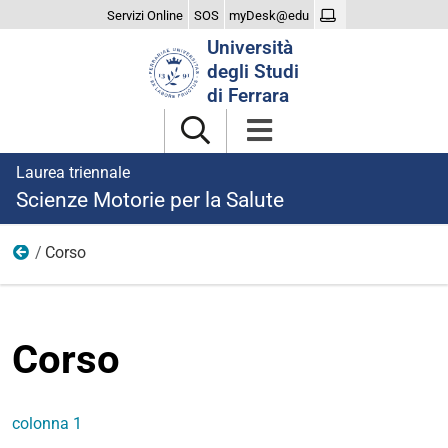
Servizi Online
SOS
myDesk@edu
Cerca
Università
nel
degli Studi
sito
di Ferrara
Laurea triennale
Scienze Motorie per la Salute
Corso
menu
Corso
colonna 1