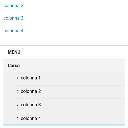
colonna 2
colonna 3
colonna 4
N
MENU
a
v
Corso
i
g
colonna 1
a
z
colonna 2
i
o
colonna 3
n
e
colonna 4