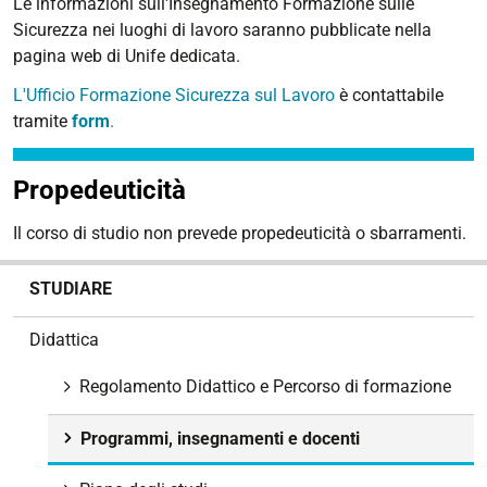
Le informazioni sull'Insegnamento Formazione sulle
Sicurezza nei luoghi di lavoro saranno pubblicate nella
pagina web di Unife dedicata.
L'Ufficio Formazione Sicurezza sul Lavoro
è contattabile
tramite
form
.
Propedeuticità
Il corso di studio non prevede propedeuticità o sbarramenti.
N
STUDIARE
a
v
Didattica
i
g
Regolamento Didattico e Percorso di formazione
a
z
Programmi, insegnamenti e docenti
i
o