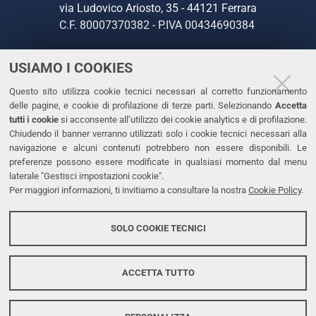
via Ludovico Ariosto, 35 - 44121 Ferrara
C.F. 80007370382 - P.IVA 00434690384
USIAMO I COOKIES
CONTATTI
Questo sito utilizza cookie tecnici necessari al corretto funzionamento
Tel. +39 0532 293111
delle pagine, e cookie di profilazione di terze parti. Selezionando
Accetta
Fax. +39 0532 293031
tutti i cookie
si acconsente all’utilizzo dei cookie analytics e di profilazione.
PEC
Chiudendo il banner verranno utilizzati solo i cookie tecnici necessari alla
navigazione e alcuni contenuti potrebbero non essere disponibili. Le
preferenze possono essere modificate in qualsiasi momento dal menu
LINKS
laterale "Gestisci impostazioni cookie".
Per maggiori informazioni, ti invitiamo a consultare la nostra
Cookie Policy
.
Accessibilità
Dichiarazione di accessibilità
SOLO COOKIE TECNICI
Protezione dati personali
Cookies
ACCETTA TUTTO