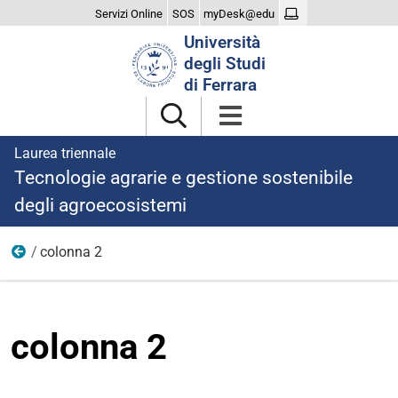
Servizi Online
SOS
myDesk@edu
Cerca
Università
nel
degli Studi
sito
di Ferrara
Laurea triennale
Tecnologie agrarie e gestione sostenibile
degli agroecosistemi
colonna 2
dopo laurea
colonna 2