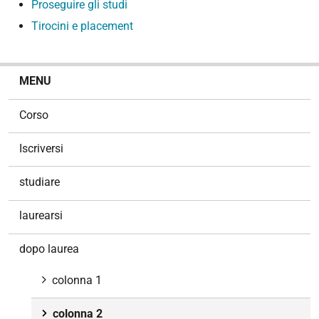
Proseguire gli studi
Tirocini e placement
N
MENU
a
v
Corso
i
g
Iscriversi
a
z
studiare
i
o
laurearsi
n
e
dopo laurea
colonna 1
colonna 2