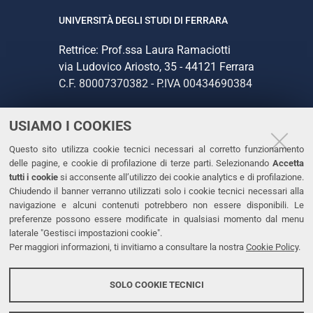
UNIVERSITÀ DEGLI STUDI DI FERRARA
Rettrice: Prof.ssa Laura Ramaciotti
via Ludovico Ariosto, 35 - 44121 Ferrara
C.F. 80007370382 - P.IVA 00434690384
USIAMO I COOKIES
CONTATTI
Questo sito utilizza cookie tecnici necessari al corretto funzionamento
Tel. +39 0532 293111
delle pagine, e cookie di profilazione di terze parti. Selezionando
Accetta
Fax. +39 0532 293031
tutti i cookie
si acconsente all’utilizzo dei cookie analytics e di profilazione.
PEC
Chiudendo il banner verranno utilizzati solo i cookie tecnici necessari alla
navigazione e alcuni contenuti potrebbero non essere disponibili. Le
preferenze possono essere modificate in qualsiasi momento dal menu
LINKS
laterale "Gestisci impostazioni cookie".
Per maggiori informazioni, ti invitiamo a consultare la nostra
Cookie Policy
.
Accessibilità
Dichiarazione di accessibilità
SOLO COOKIE TECNICI
Protezione dati personali