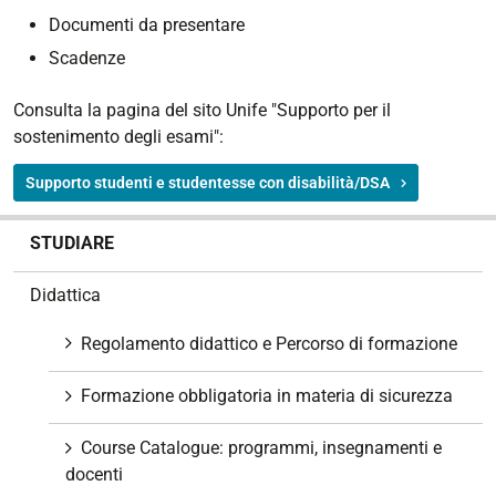
Documenti da presentare
Scadenze
Consulta la pagina del sito Unife "Supporto per il
sostenimento degli esami":
Supporto studenti e studentesse con disabilità/DSA
N
STUDIARE
a
v
Didattica
i
g
Regolamento didattico e Percorso di formazione
a
z
Formazione obbligatoria in materia di sicurezza
i
o
Course Catalogue: programmi, insegnamenti e
n
docenti