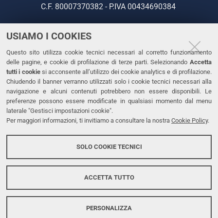
C.F. 80007370382 - P.IVA 00434690384
USIAMO I COOKIES
CONTATTI
Questo sito utilizza cookie tecnici necessari al corretto funzionamento
Tel. +39 0532 293111
delle pagine, e cookie di profilazione di terze parti. Selezionando
Accetta
Fax. +39 0532 293031
tutti i cookie
si acconsente all’utilizzo dei cookie analytics e di profilazione.
PEC
Chiudendo il banner verranno utilizzati solo i cookie tecnici necessari alla
navigazione e alcuni contenuti potrebbero non essere disponibili. Le
preferenze possono essere modificate in qualsiasi momento dal menu
LINKS
laterale "Gestisci impostazioni cookie".
Per maggiori informazioni, ti invitiamo a consultare la nostra
Cookie Policy
.
Accessibilità
Dichiarazione di accessibilità
SOLO COOKIE TECNICI
Protezione dati personali
Cookies
ACCETTA TUTTO
PERSONALIZZA
Copyright @ 2026, Università di Ferrara