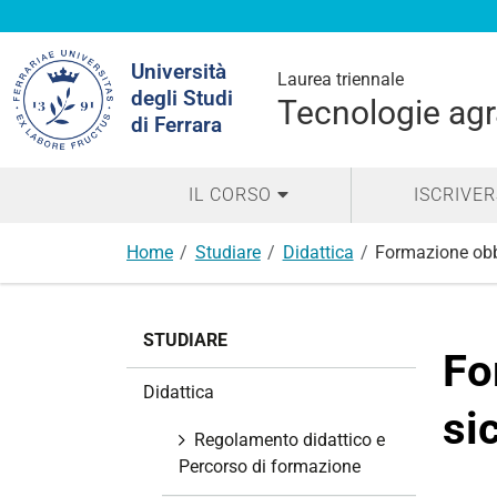
Cerca
Università
nel
Laurea triennale
degli Studi
sito
Tecnologie agr
di Ferrara
IL CORSO
ISCRIVER
Home
Studiare
Didattica
Formazione obbl
N
STUDIARE
a
Fo
v
Didattica
i
si
g
Regolamento didattico e
a
Percorso di formazione
z