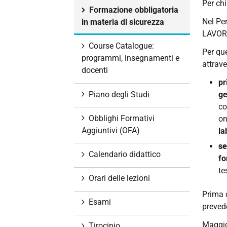
Per chi
i
Formazione obbligatoria
o
Nel Pe
in materia di sicurezza
n
LAVORO
e
Course Catalogue:
Per que
programmi, insegnamenti e
attrave
docenti
pr
Piano degli Studi
ge
co
Obblighi Formativi
on
Aggiuntivi (OFA)
la
se
Calendario didattico
fo
te
Orari delle lezioni
Prima d
Esami
prevede
Maggior
Tirocinio