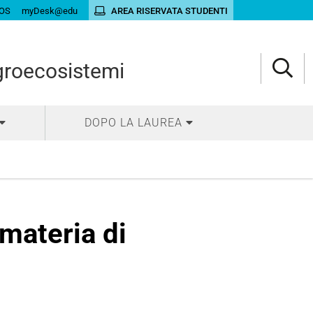
OS
myDesk@edu
AREA RISERVATA STUDENTI
agroecosistemi
DOPO LA LAUREA
materia di