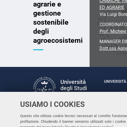
CHIMICHE, 
agrarie e
ED AGRARIE
gestione
Via Luigi Bors
sostenibile
COORDINAT
degli
Prof. Michele 
agroecosistemi
MANAGER DI
Dott.ssa Agne
Università
UNIVERSITÀ 
degli Studi
Rettrice: P
di Ferrara
via Ludovic
USIAMO I COOKIES
C.F. 80007
Seguici su
Questo sito utilizza cookie tecnici necessari al corretto funziona
Facebook
Linkedin
Instagram
Youtube
profilazione. Chiudendo il banner verranno utilizzati solo i cook