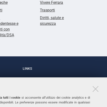
teche
Vivere Ferrara
ti
Trasporti
i
Diritti, salute e
udentesse e
sicurezza
ti con
lità/DSA
LINKS
Accessibilità
1
Dichiarazione di accessibilità
Protezione dati personali
a tutti i cookie
si acconsente all’utilizzo dei cookie analytics e di
Cookies
 disponibili. Le preferenze possono essere modificate in qualsiasi