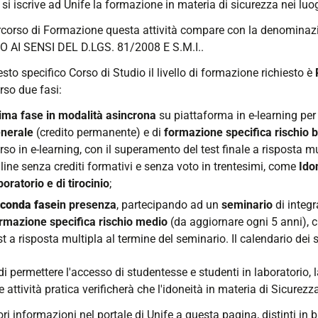
 si iscrive ad Unife la formazione in materia di sicurezza nei luog
rcorso di Formazione questa attività compare con la denomi
 AI SENSI DEL D.LGS. 81/2008 E S.M.I..
sto specifico Corso di Studio il livello di formazione richiesto è
rso due fasi:
ima fase in modalità asincrona
su
piattaforma in e-learning
per
nerale
(credito permanente) e di
formazione
specifica rischio 
rso in e-learning, con il superamento del test finale a risposta mu
line senza crediti formativi e senza voto in trentesimi, come
Ido
boratorio e di tirocinio
;
conda fase
in presenza
, partecipando ad un
seminario
di integr
rmazione specifica rischio medio
(da aggiornare ogni 5 anni), c
st a risposta multipla al termine del seminario. Il calendario dei 
i permettere l'accesso di studentesse e studenti in laboratorio,
 attività pratica verificherà che l'idoneità in materia di Sicurezz
i informazioni nel portale di Unife a questa pagina, distinti in