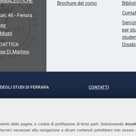
FARMACEUTICHE
Brochure del corso
Biblio
Contat
ari, 46 - Ferrara
Serviz
ORE
per st
Mistri
studen
DATTICA
Disabi
se Di Martino
DEGLI STUDI DI FERRARA
CONTATTI
rof.ssa Laura Ramaciotti
Tel. +39 0532 293111
o Ariosto, 35 - 44121 Ferrara
Fax. +39 0532 29303
370382 - P.IVA 00434690384
PEC
mento delle pagine, e cookie di profilazione di terze parti. Selezionando
Accett
ie tecnici necessari alla navigazione e alcuni contenuti potrebbero non essere