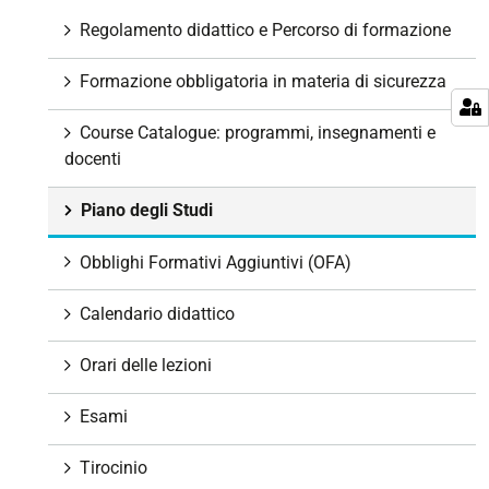
g
Regolamento didattico e Percorso di formazione
a
z
Formazione obbligatoria in materia di sicurezza
i
o
Course Catalogue: programmi, insegnamenti e
n
docenti
e
Piano degli Studi
Obblighi Formativi Aggiuntivi (OFA)
Calendario didattico
Orari delle lezioni
Esami
Tirocinio