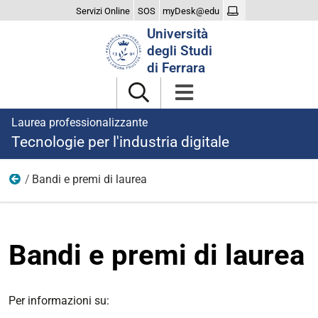
Servizi Online
SOS
myDesk@edu
Cerca
Università
nel
degli Studi
sito
di Ferrara
Laurea professionalizzante
Tecnologie per l'industria digitale
Bandi e premi di laurea
Dopo la laurea
Bandi e premi di laurea
Per informazioni su: