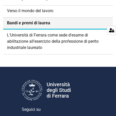
a
z
Verso il mondo del lavoro
i
o
Bandi e premi di laurea
n
e
L'Università di Ferrara come sede d'esame di
abilitazione all’esercizio della professione di perito
industriale laureato
Università
degli Studi
di Ferrara
Seguici su