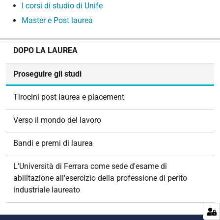
I corsi di studio di Unife
Master e Post laurea
N
DOPO LA LAUREA
a
v
Proseguire gli studi
i
g
Tirocini post laurea e placement
a
z
Verso il mondo del lavoro
i
o
Bandi e premi di laurea
n
e
L'Università di Ferrara come sede d'esame di
abilitazione all’esercizio della professione di perito
industriale laureato