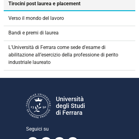
g
Tirocini post laurea e placement
a
z
Verso il mondo del lavoro
i
o
Bandi e premi di laurea
n
e
L'Università di Ferrara come sede d'esame di
abilitazione all’esercizio della professione di perito
industriale laureato
Università
degli Studi
di Ferrara
Seguici su