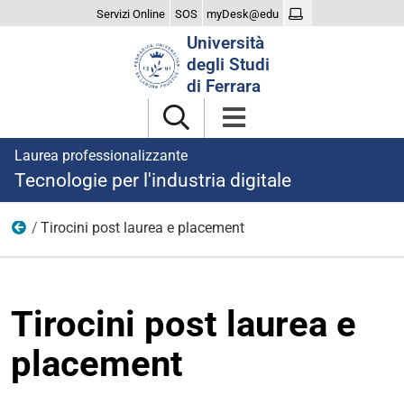
Servizi Online
SOS
myDesk@edu
Cerca
Università
nel
degli Studi
sito
di Ferrara
Laurea professionalizzante
Tecnologie per l'industria digitale
Tirocini post laurea e placement
Dopo la laurea
Tirocini post laurea e
placement