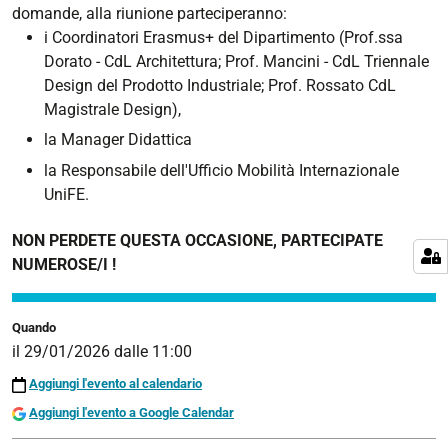
domande, alla riunione parteciperanno:
BANDO
i Coordinatori Erasmus+ del Dipartimento (Prof.ssa
ERASMUS+
Dorato - CdL Architettura; Prof. Mancini - CdL Triennale
STUDIO
Design del Prodotto Industriale; Prof. Rossato
CdL
2026/2027
Magistrale Design
),
-
RIUNIONE
la Manager Didattica
INFORMATIVA
la Responsabile dell'Ufficio Mobilità Internazionale
ONLINE
UniFE.
2026-
NON PERDETE QUESTA OCCASIONE, PARTECIPATE
01-
NUMEROSE/I !
29T11:00:00+01:00
2026-
01-
Quando
29T23:59:59+01:00
il
29/01/2026
dalle
11:00
Aggiungi l'evento al calendario
Aggiungi l'evento a Google Calendar