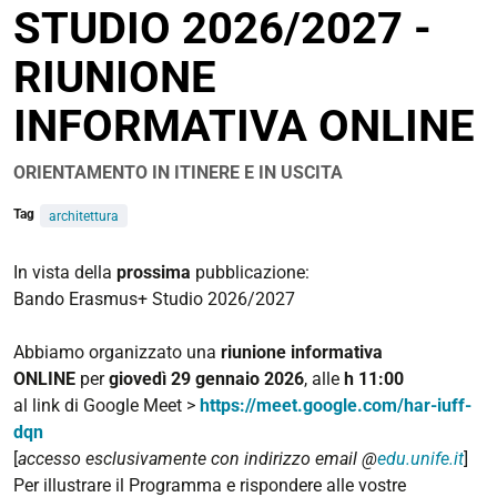
STUDIO 2026/2027 -
condivisione
RIUNIONE
INFORMATIVA ONLINE
ORIENTAMENTO IN ITINERE E IN USCITA
Tag
architettura
https://corsi.unife.it/it/lm-
In vista della
prossima
pubblicazione:
architettura/eventi/2026/bando-
Bando Erasmus+ Studio 2026/2027
erasmus-
studio-
Abbiamo organizzato una
riunione informativa
2026-
ONLINE
per
giovedì 29 gennaio 2026
, alle
h 11:00
2027-
al link di
Google Meet >
https://meet.google.com/har-iuff-
riunione-
dqn
informativa-
[
accesso esclusivamente con indirizzo email @
edu.unife.it
]
online
Per illustrare il Programma e rispondere alle vostre