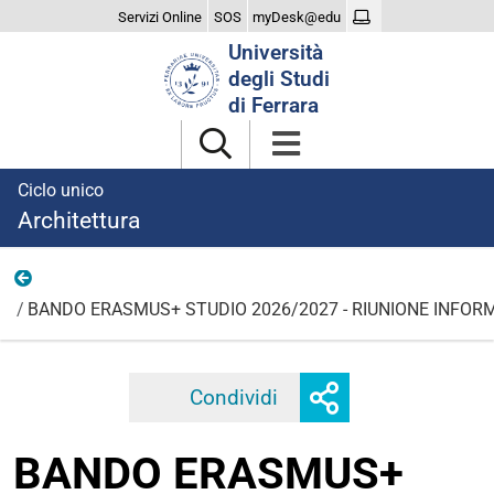
Servizi Online
SOS
myDesk@edu
Cerca
Università
nel
degli Studi
sito
di Ferrara
Ciclo unico
Architettura
2026
BANDO ERASMUS+ STUDIO 2026/2027 - RIUNIONE INFOR
Mostra
Condividi
Facebook
Twitter
Linkedi
o
nascondi
BANDO ERASMUS+
opzioni
di