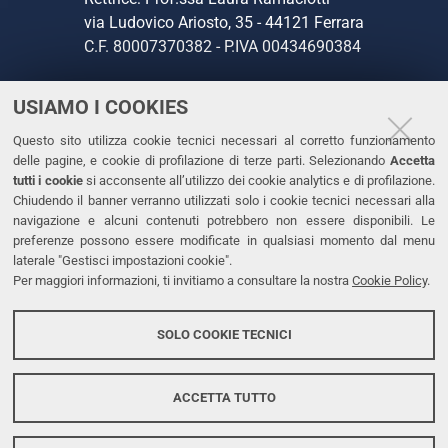
via Ludovico Ariosto, 35 - 44121 Ferrara
C.F. 80007370382 - P.IVA 00434690384
USIAMO I COOKIES
CONTATTI
Questo sito utilizza cookie tecnici necessari al corretto funzionamento
Tel. +39 0532 293111
delle pagine, e cookie di profilazione di terze parti. Selezionando
Accetta
Fax. +39 0532 293031
tutti i cookie
si acconsente all’utilizzo dei cookie analytics e di profilazione.
PEC
Chiudendo il banner verranno utilizzati solo i cookie tecnici necessari alla
navigazione e alcuni contenuti potrebbero non essere disponibili. Le
preferenze possono essere modificate in qualsiasi momento dal menu
LINKS
laterale "Gestisci impostazioni cookie".
Per maggiori informazioni, ti invitiamo a consultare la nostra
Cookie Policy
.
Accessibilità
Dichiarazione di accessibilità
SOLO COOKIE TECNICI
Protezione dati personali
Cookies
ACCETTA TUTTO