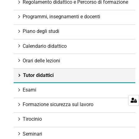
g
Regolamento didattico e Percorso di formazione
a
z
Programmi, insegnamenti e docenti
i
o
Piano degli studi
n
e
Calendario didattico
Orari delle lezioni
Tutor didattici
Esami
Formazione sicurezza sul lavoro
Tirocinio
Seminari