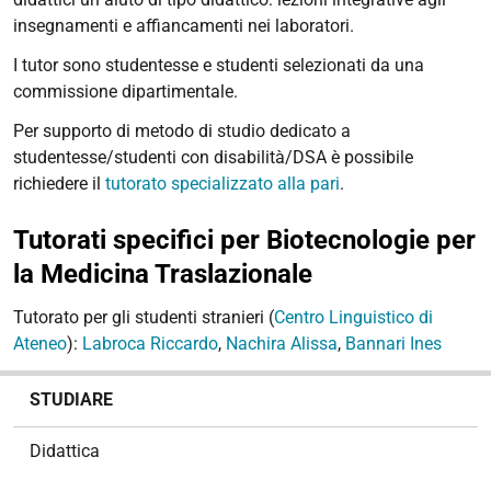
insegnamenti e affiancamenti nei laboratori.
I tutor sono studentesse e studenti selezionati da una
commissione dipartimentale.
Per supporto di metodo di studio dedicato a
studentesse/studenti con disabilità/DSA è possibile
richiedere il
tutorato specializzato alla pari
.
Tutorati specifici per Biotecnologie per
la Medicina Traslazionale
Tutorato per gli studenti stranieri (
Centro Linguistico di
Ateneo
):
Labroca Riccardo
,
Nachira Alissa
,
Bannari Ines
N
STUDIARE
a
v
Didattica
i