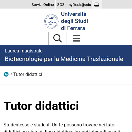
Servizi Online
SOS
myDesk@edu
Cerca
Università
nel
degli Studi
sito
di Ferrara
Laurea magistrale
Biotecnologie per la Medicina Traslazionale
Tutor didattici
Didattica
Tutor didattici
Studentesse e studenti Unife possono trovare nei tutor
didattici un aiuto di tipo didattico: lezioni integrative agli