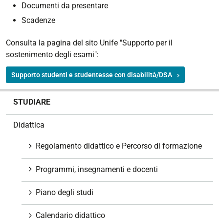
Documenti da presentare
Scadenze
Consulta la pagina del sito Unife "Supporto per il
sostenimento degli esami":
Supporto studenti e studentesse con disabilità/DSA
N
STUDIARE
a
v
Didattica
i
g
Regolamento didattico e Percorso di formazione
a
z
Programmi, insegnamenti e docenti
i
o
Piano degli studi
n
e
Calendario didattico