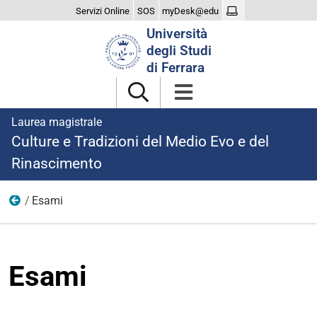
Servizi Online
SOS
myDesk@edu
Cerca
Università
nel
degli Studi
sito
di Ferrara
Laurea magistrale
Culture e Tradizioni del Medio Evo e del
Rinascimento
Esami
Didattica
Esami