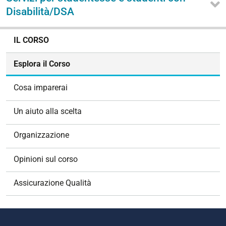
Disabilità/DSA
N
IL CORSO
a
v
Esplora il Corso
i
g
Cosa imparerai
a
z
Un aiuto alla scelta
i
o
Organizzazione
n
e
Opinioni sul corso
Assicurazione Qualità