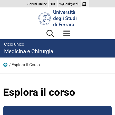
Servizi Online
SOS
myDesk@edu
Cerca
Università
nel
degli Studi
sito
di Ferrara
Ciclo unico
Medicina e Chirurgia
Esplora il Corso
Il Corso
Esplora il corso