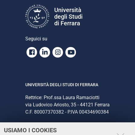
Università
degli Studi
di Ferrara
Seguici su
Facebook
Linkedin
Instagram
Youtube
UNIVERSITÀ DEGLI STUDI DI FERRARA
Rettrice: Prof.ssa Laura Ramaciotti
via Ludovico Ariosto, 35 - 44121 Ferrara
C.F. 80007370382 - P.IVA 00434690384
USIAMO I COOKIES
CONTATTI