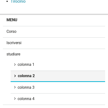
Tirocinio
N
MENU
a
v
Corso
i
g
Iscriversi
a
z
studiare
i
o
colonna 1
n
e
colonna 2
colonna 3
colonna 4