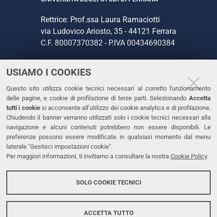
Rettrice: Prof.ssa Laura Ramaciotti
via Ludovico Ariosto, 35 - 44121 Ferrara
C.F. 80007370382 - P.IVA 00434690384
USIAMO I COOKIES
CONTATTI
Questo sito utilizza cookie tecnici necessari al corretto funzionamento
Tel. +39 0532 293111
delle pagine, e cookie di profilazione di terze parti. Selezionando
Accetta
Fax. +39 0532 293031
tutti i cookie
si acconsente all’utilizzo dei cookie analytics e di profilazione.
PEC
Chiudendo il banner verranno utilizzati solo i cookie tecnici necessari alla
navigazione e alcuni contenuti potrebbero non essere disponibili. Le
preferenze possono essere modificate in qualsiasi momento dal menu
LINKS
laterale "Gestisci impostazioni cookie".
Per maggiori informazioni, ti invitiamo a consultare la nostra
Cookie Policy
.
Accessibilità
Dichiarazione di accessibilità
SOLO COOKIE TECNICI
Protezione dati personali
Cookies
ACCETTA TUTTO