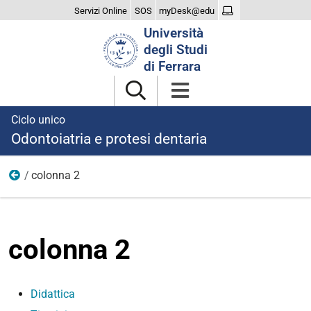
Servizi Online
SOS
myDesk@edu
Cerca
Università
nel
degli Studi
sito
di Ferrara
Ciclo unico
Odontoiatria e protesi dentaria
colonna 2
studiare
colonna 2
Didattica