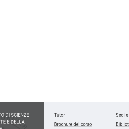
O DI SCIENZE
Tutor
Sedi e
TE E DELLA
Brochure del corso
Biblio
E