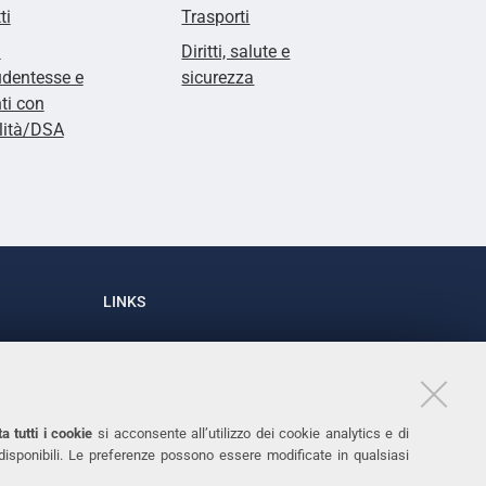
ti
Trasporti
i
Diritti, salute e
udentesse e
sicurezza
ti con
lità/DSA
LINKS
Accessibilità
1
Dichiarazione di accessibilità
Protezione dati personali
a tutti i cookie
si acconsente all’utilizzo dei cookie analytics e di
Cookies
 disponibili. Le preferenze possono essere modificate in qualsiasi