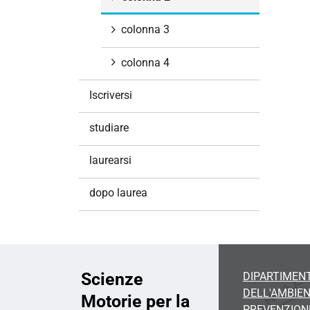
i
o
colonna 3
n
e
colonna 4
Iscriversi
studiare
laurearsi
dopo laurea
Scienze
DIPARTIMENT
DELL'AMBIEN
Motorie per la
PREVENZION