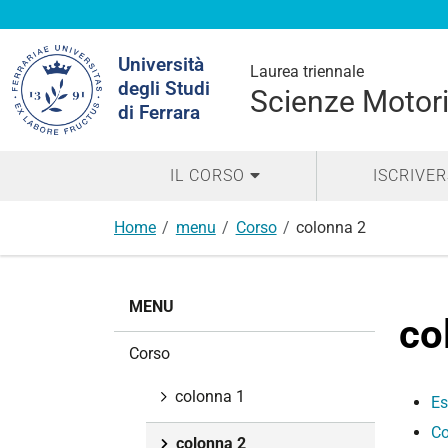
Cerca
Università
nel
Laurea triennale
degli Studi
sito
Scienze Motori
di Ferrara
IL CORSO
ISCRIVER
Home
menu
Corso
colonna 2
N
MENU
a
co
v
Corso
i
g
colonna 1
Es
a
Co
z
colonna 2