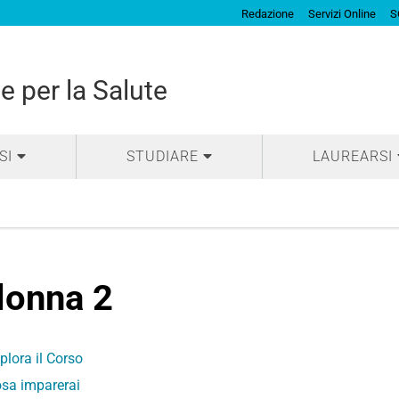
Redazione
Servizi Online
S
e per la Salute
SI
STUDIARE
LAUREARSI
lonna 2
plora il Corso
sa imparerai