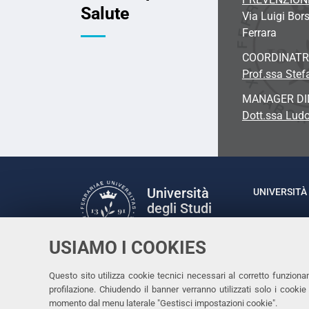
Salute
Via Luigi Bors
Ferrara
COORDINATR
Prof.ssa Stef
MANAGER DI
Dott.ssa Ludo
Università
UNIVERSITÀ 
degli Studi
Rettrice: P
di Ferrara
via Ludovic
USIAMO I COOKIES
C.F. 80007
Seguici su
Questo sito utilizza cookie tecnici necessari al corretto funziona
Facebook
Linkedin
Instagram
Youtube
profilazione. Chiudendo il banner verranno utilizzati solo i cook
momento dal menu laterale "Gestisci impostazioni cookie".