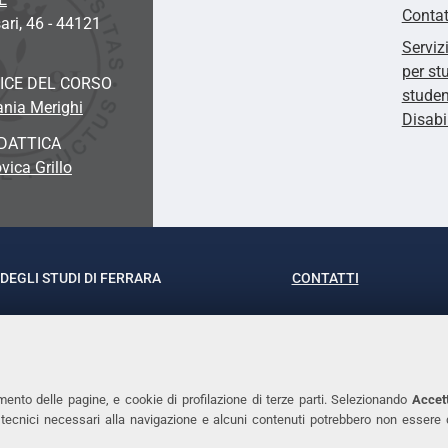
Contat
ari, 46 - 44121
Serviz
per st
ICE DEL CORSO
studen
ania Merighi
Disabi
DATTICA
vica Grillo
DEGLI STUDI DI FERRARA
CONTATTI
rof.ssa Laura Ramaciotti
Tel. +39 0532 293111
o Ariosto, 35 - 44121 Ferrara
Fax. +39 0532 29303
370382 - P.IVA 00434690384
PEC
mento delle pagine, e cookie di profilazione di terze parti. Selezionando
Accett
ie tecnici necessari alla navigazione e alcuni contenuti potrebbero non essere