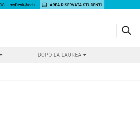
OS
myDesk@edu
AREA RISERVATA STUDENTI
DOPO LA LAUREA