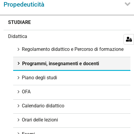
Propedeuticità
N
STUDIARE
a
v
Didattica
i
g
Regolamento didattico e Percorso di formazione
a
z
Programmi, insegnamenti e docenti
i
o
Piano degli studi
n
e
OFA
Calendario didattico
Orari delle lezioni