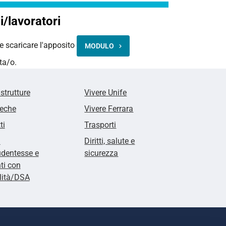
i/lavoratori
le scaricare l'apposito
MODULO
ta/o.
 strutture
Vivere Unife
teche
Vivere Ferrara
ti
Trasporti
i
Diritti, salute e
udentesse e
sicurezza
ti con
lità/DSA