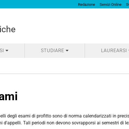
Redazione
Servizi Online
S
iche
SI
STUDIARE
LAUREARSI
ami
elli degli esami di profitto sono di norma calendarizzati in pre
i d'appelli. Tali periodi non devono sovrapporsi ai semestri di le