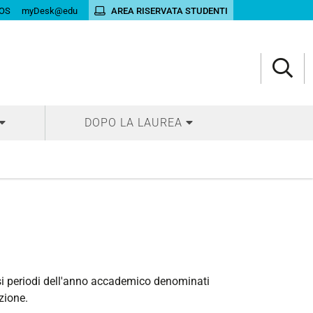
OS
myDesk@edu
AREA RISERVATA STUDENTI
DOPO LA LAUREA
cisi periodi dell'anno accademico denominati
zione.