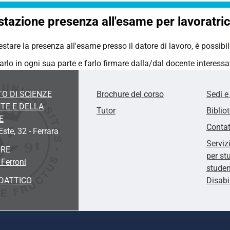
stazione presenza all'esame per lavoratric
estare la presenza all'esame presso il datore di lavoro, è possibi
rlo in ogni sua parte e farlo firmare dalla/dal docente interessa
O DI SCIENZE
Brochure del corso
Sedi e
TE E DELLA
Tutor
Biblio
E
Contat
'Este, 32
- Ferrara
Serviz
ORE
per st
 Ferroni
studen
DATTICO
Disabi