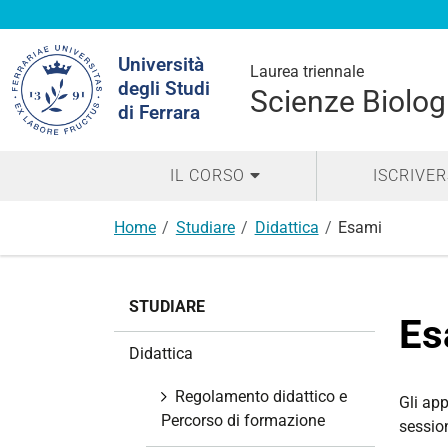
Cerca
Università
nel
Laurea triennale
degli Studi
sito
Scienze Biolog
di Ferrara
IL CORSO
ISCRIVER
Home
Studiare
Didattica
Esami
N
STUDIARE
a
Es
v
Didattica
i
g
Regolamento didattico e
Gli app
a
Percorso di formazione
session
z