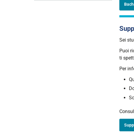
Bach
Supp
Sei st
Puoi r
ti spet
Per in
Qu
Do
S
Consult
Suppo