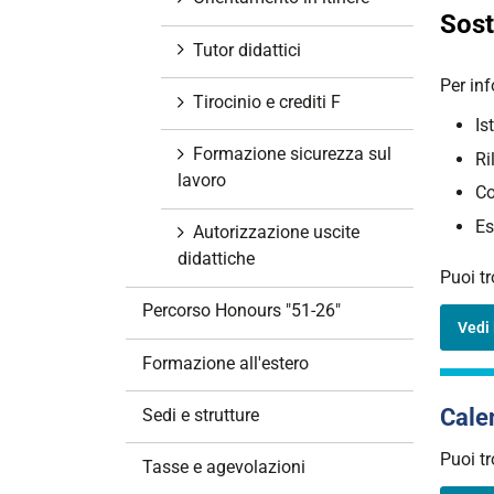
Sost
Tutor didattici
Per in
Tirocinio e crediti F
Is
Formazione sicurezza sul
Ri
lavoro
Co
Es
Autorizzazione uscite
didattiche
Puoi tr
Percorso Honours "51-26"
Vedi
Formazione all'estero
Cale
Sedi e strutture
Puoi tr
Tasse e agevolazioni