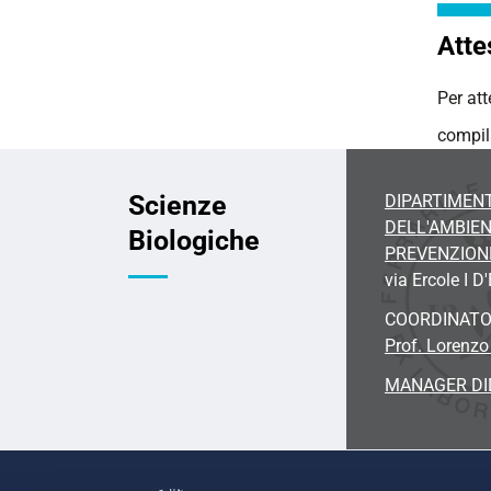
Atte
Per att
compila
Scienze
DIPARTIMENT
DELL'AMBIEN
Biologiche
PREVENZION
via Ercole I D
COORDINAT
Prof. Lorenzo
MANAGER DI