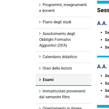
i
Programmi, insegnamenti
Sess
o
e docenti
n
e
Piano degli studi
A.A.
Se
Assolvimento degli
Obblighi Formativi
Se
Aggiuntivi (OFA)
Se
Calendario didattico
A.A.
Orari delle lezioni
Se
Esami
Se
Se
Immatricolati provenienti
de
dal semestre filtro
Orientamento in itinere