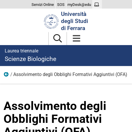
Servizi Online
SOS
myDesk@edu
Cerca
Università
nel
degli Studi
sito
di Ferrara
Laurea triennale
Scienze Biologiche
Assolvimento degli Obblighi Formativi Aggiuntivi (OFA)
Didattica
Assolvimento degli
Obblighi Formativi
Aggiuntivi (OFA)