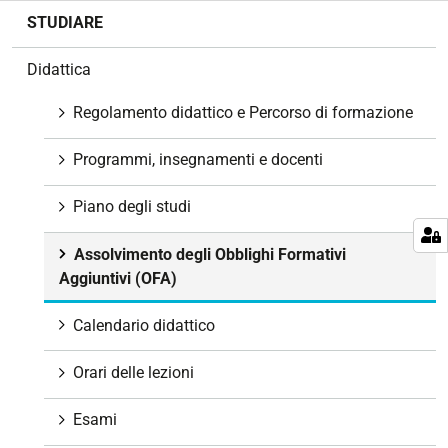
N
STUDIARE
a
v
Didattica
i
g
Regolamento didattico e Percorso di formazione
a
z
Programmi, insegnamenti e docenti
i
o
Piano degli studi
n
e
Assolvimento degli Obblighi Formativi
Aggiuntivi (OFA)
Calendario didattico
Orari delle lezioni
Esami