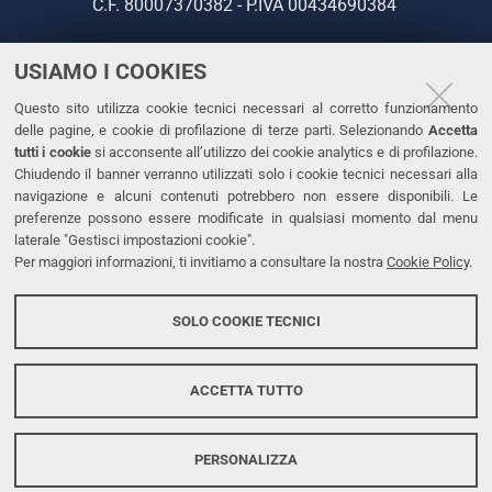
C.F. 80007370382 - P.IVA 00434690384
USIAMO I COOKIES
CONTATTI
Questo sito utilizza cookie tecnici necessari al corretto funzionamento
Tel. +39 0532 293111
delle pagine, e cookie di profilazione di terze parti. Selezionando
Accetta
Fax. +39 0532 293031
tutti i cookie
si acconsente all’utilizzo dei cookie analytics e di profilazione.
PEC
Chiudendo il banner verranno utilizzati solo i cookie tecnici necessari alla
navigazione e alcuni contenuti potrebbero non essere disponibili. Le
preferenze possono essere modificate in qualsiasi momento dal menu
LINKS
laterale "Gestisci impostazioni cookie".
Per maggiori informazioni, ti invitiamo a consultare la nostra
Cookie Policy
.
Accessibilità
Dichiarazione di accessibilità
SOLO COOKIE TECNICI
Protezione dati personali
Cookies
ACCETTA TUTTO
PERSONALIZZA
Copyright @ 2026, Università di Ferrara