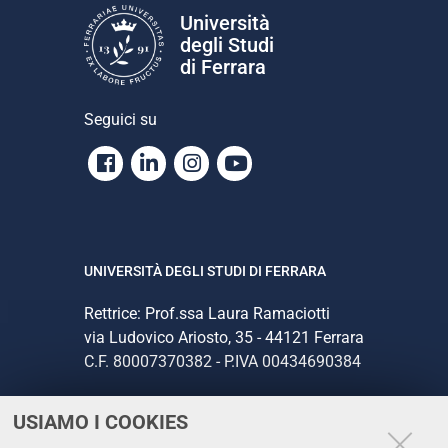
Università
degli Studi
di Ferrara
Seguici su
Facebook
Linkedin
Instagram
Youtube
UNIVERSITÀ DEGLI STUDI DI FERRARA
Rettrice: Prof.ssa Laura Ramaciotti
via Ludovico Ariosto, 35 - 44121 Ferrara
C.F. 80007370382 - P.IVA 00434690384
USIAMO I COOKIES
CONTATTI