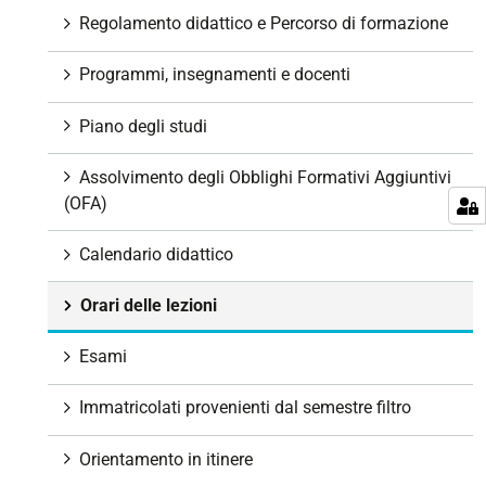
g
Regolamento didattico e Percorso di formazione
a
z
Programmi, insegnamenti e docenti
i
o
Piano degli studi
n
e
Assolvimento degli Obblighi Formativi Aggiuntivi
(OFA)
Calendario didattico
Orari delle lezioni
Esami
Immatricolati provenienti dal semestre filtro
Orientamento in itinere