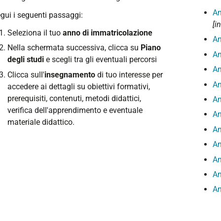
An
gui i seguenti passaggi:
[i
Seleziona il tuo
anno di immatricolazione
An
Nella schermata successiva, clicca su
Piano
An
degli studi
e scegli tra gli eventuali percorsi
An
Clicca sull'
insegnamento
di tuo interesse per
An
accedere ai dettagli su obiettivi formativi,
prerequisiti, contenuti, metodi didattici,
An
verifica dell'apprendimento e eventuale
An
materiale didattico.
An
An
An
An
An