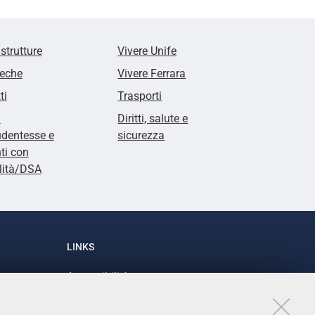
 strutture
Vivere Unife
teche
Vivere Ferrara
ti
Trasporti
i
Diritti, salute e
udentesse e
sicurezza
ti con
lità/DSA
LINKS
Accessibilità
1
Dichiarazione di accessibilità