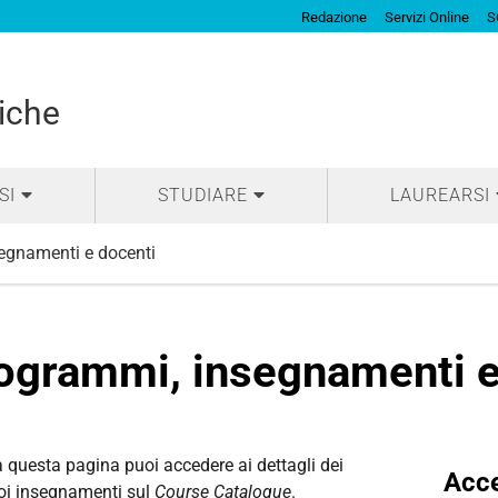
Redazione
Servizi Online
S
iche
SI
STUDIARE
LAUREARSI
egnamenti e docenti
ogrammi, insegnamenti e
 questa pagina puoi accedere ai dettagli dei
Acce
oi insegnamenti sul
Course Catalogue
.