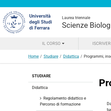
Cerca
Università
nel
Laurea triennale
degli Studi
sito
Scienze Biolog
di Ferrara
IL CORSO
ISCRIVER
Home
Studiare
Didattica
Programmi, ins
N
STUDIARE
a
Pr
v
Didattica
i
g
Regolamento didattico e
a
Da
Percorso di formazione
z
tu