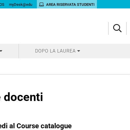
OS
myDesk@edu
AREA RISERVATA STUDENTI
DOPO LA LAUREA
 docenti
di al Course catalogue