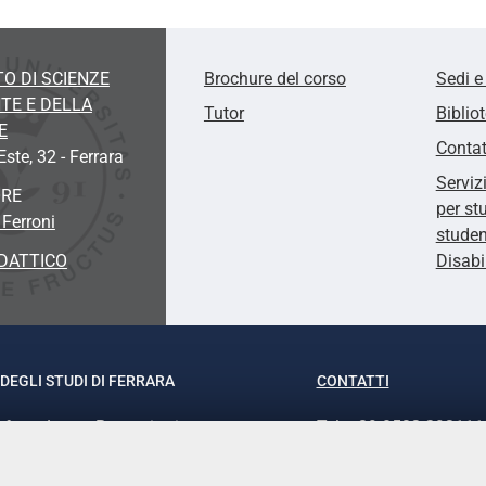
O DI SCIENZE
Brochure del corso
Sedi e
TE E DELLA
Tutor
Biblio
E
Contat
'Este, 32
- Ferrara
Serviz
ORE
per st
 Ferroni
studen
DATTICO
Disabi
DEGLI STUDI DI FERRARA
CONTATTI
rof.ssa Laura Ramaciotti
Tel. +39 0532 293111
o Ariosto, 35 - 44121 Ferrara
Fax. +39 0532 29303
370382 - P.IVA 00434690384
PEC