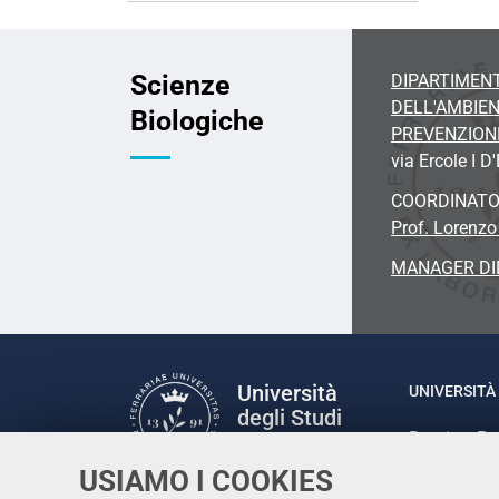
Scienze
DIPARTIMENT
DELL'AMBIEN
Biologiche
PREVENZION
via Ercole I D
COORDINAT
Prof. Lorenzo
MANAGER DI
Università
UNIVERSITÀ 
degli Studi
Rettrice: P
di Ferrara
via Ludovic
USIAMO I COOKIES
C.F. 80007