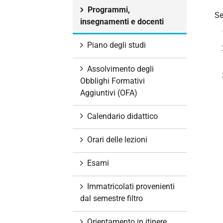
i
Programmi,
Se
o
insegnamenti e docenti
n
e
Piano degli studi
Assolvimento degli
Obblighi Formativi
Aggiuntivi (OFA)
Calendario didattico
Orari delle lezioni
Esami
Immatricolati provenienti
dal semestre filtro
Orientamento in itinere