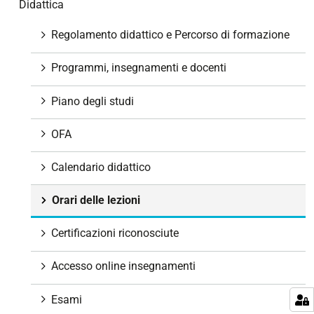
Didattica
i
g
Regolamento didattico e Percorso di formazione
a
z
Programmi, insegnamenti e docenti
i
o
Piano degli studi
n
e
OFA
Calendario didattico
Orari delle lezioni
Certificazioni riconosciute
Accesso online insegnamenti
Esami