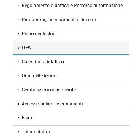
g
Regolamento didattico e Percorso di formazione
a
z
Programmi, insegnamenti e docenti
i
o
Piano degli studi
n
e
OFA
Calendario didattico
Orari delle lezioni
Certificazioni riconosciute
Accesso online insegnamenti
Esami
Tutor didattici