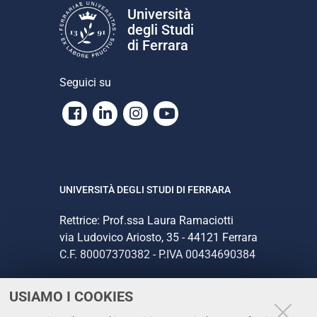
Università
degli Studi
di Ferrara
Seguici su
Facebook
Linkedin
Instagram
Youtube
UNIVERSITÀ DEGLI STUDI DI FERRARA
Rettrice: Prof.ssa Laura Ramaciotti
via Ludovico Ariosto, 35 - 44121 Ferrara
C.F. 80007370382 - P.IVA 00434690384
USIAMO I COOKIES
CONTATTI