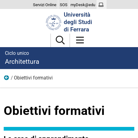
Servizi Online
SOS
myDesk@edu
Cerca
Università
nel
degli Studi
sito
di Ferrara
Ciclo unico
Architettura
Obiettivi formativi
Cosa imparerai
Obiettivi formativi