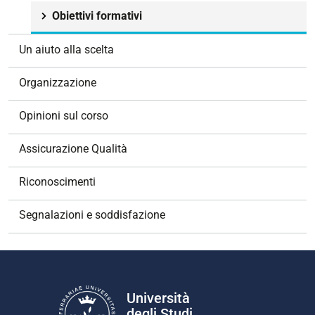
z
Obiettivi formativi
i
o
Un aiuto alla scelta
n
e
Organizzazione
Opinioni sul corso
Assicurazione Qualità
Riconoscimenti
Segnalazioni e soddisfazione
Università
degli Studi