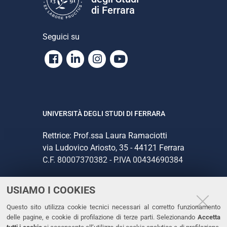
di Ferrara
Seguici su
Facebook
Linkedin
Instagram
Youtube
UNIVERSITÀ DEGLI STUDI DI FERRARA
Rettrice: Prof.ssa Laura Ramaciotti
via Ludovico Ariosto, 35 - 44121 Ferrara
C.F. 80007370382 - P.IVA 00434690384
USIAMO I COOKIES
CONTATTI
Questo sito utilizza cookie tecnici necessari al corretto funzionamento
Tel. +39 0532 293111
delle pagine, e cookie di profilazione di terze parti. Selezionando
Accetta
Fax. +39 0532 293031