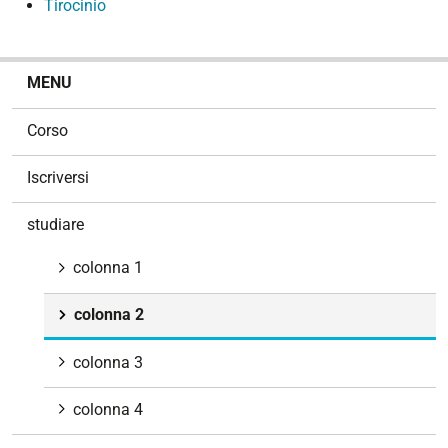
Tirocinio
N
MENU
a
v
Corso
i
g
Iscriversi
a
z
studiare
i
o
colonna 1
n
e
colonna 2
colonna 3
colonna 4