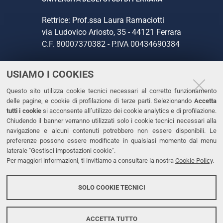
Rettrice: Prof.ssa Laura Ramaciotti
via Ludovico Ariosto, 35 - 44121 Ferrara
C.F. 80007370382 - P.IVA 00434690384
USIAMO I COOKIES
CONTATTI
Questo sito utilizza cookie tecnici necessari al corretto funzionamento
Tel. +39 0532 293111
delle pagine, e cookie di profilazione di terze parti. Selezionando
Accetta
Fax. +39 0532 293031
tutti i cookie
si acconsente all’utilizzo dei cookie analytics e di profilazione.
PEC
Chiudendo il banner verranno utilizzati solo i cookie tecnici necessari alla
navigazione e alcuni contenuti potrebbero non essere disponibili. Le
preferenze possono essere modificate in qualsiasi momento dal menu
LINKS
laterale "Gestisci impostazioni cookie".
Per maggiori informazioni, ti invitiamo a consultare la nostra
Cookie Policy
.
Accessibilità
Dichiarazione di accessibilità
SOLO COOKIE TECNICI
Protezione dati personali
Cookies
ACCETTA TUTTO