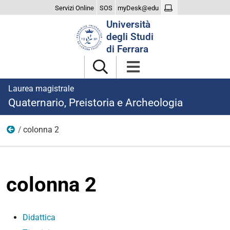
Servizi Online
SOS
myDesk@edu
Cerca
Università
nel
degli Studi
sito
di Ferrara
Laurea magistrale
Quaternario, Preistoria e Archeologia
colonna 2
studiare
colonna 2
Didattica