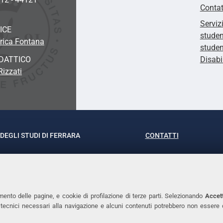
Contat
Serviz
ICE
studen
rica Fontana
studen
DATTICO
Disabi
Rizzati
DEGLI STUDI DI FERRARA
CONTATTI
rof.ssa Laura Ramaciotti
Tel. +39 0532 293111
o Ariosto, 35 - 44121 Ferrara
Fax. +39 0532 29303
370382 - P.IVA 00434690384
PEC
mento delle pagine, e cookie di profilazione di terze parti. Selezionando
Accett
ie tecnici necessari alla navigazione e alcuni contenuti potrebbero non essere