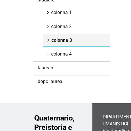
i
o
colonna 1
n
e
colonna 2
colonna 3
colonna 4
laurearsi
dopo laurea
Quaternario,
DIPARTIMENT
UMANISTICI
Preistoria e
Via Paradiso,