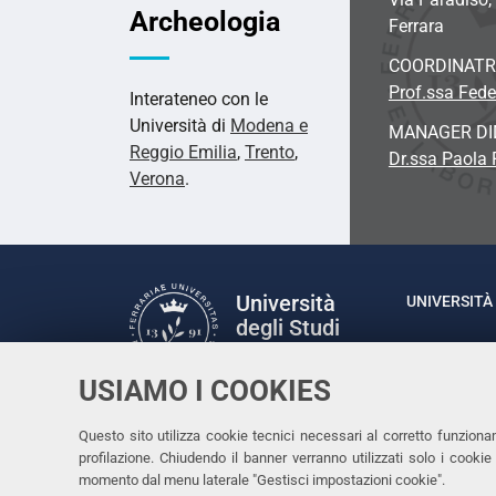
Archeologia
Ferrara
COORDINATR
Prof.ssa Fede
Interateneo con le
Università di
Modena e
MANAGER DI
Reggio Emilia
,
Trento
,
Dr.ssa Paola 
Verona
.
Università
UNIVERSITÀ 
degli Studi
Rettrice: P
di Ferrara
via Ludovic
USIAMO I COOKIES
C.F. 80007
Seguici su
Questo sito utilizza cookie tecnici necessari al corretto funziona
Facebook
Linkedin
Instagram
Youtube
profilazione. Chiudendo il banner verranno utilizzati solo i cook
momento dal menu laterale "Gestisci impostazioni cookie".