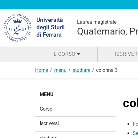
Cerca
Università
nel
Laurea magistrale
degli Studi
sito
Quaternario, Pr
di Ferrara
IL CORSO
ISCRIVER
Home
menu
studiare
colonna 3
N
MENU
a
co
v
Corso
i
g
Iscriversi
Fo
a
Se
z
studiare