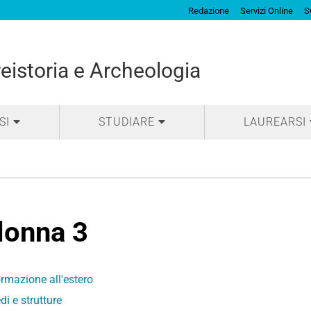
Redazione
Servizi Online
S
eistoria e Archeologia
SI
STUDIARE
LAUREARSI
lonna 3
rmazione all'estero
di e strutture