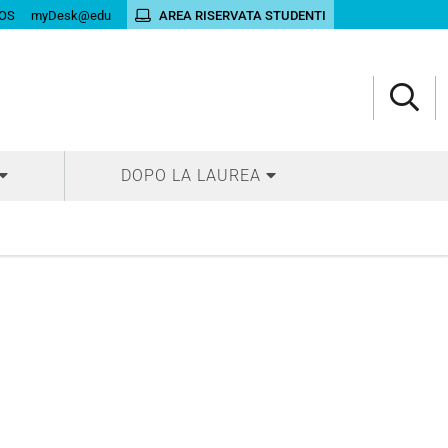
OS
myDesk@edu
AREA RISERVATA STUDENTI
DOPO LA LAUREA