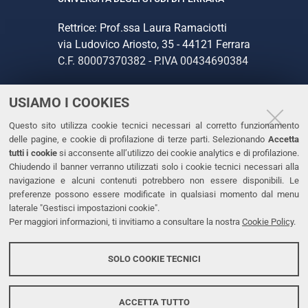
Rettrice: Prof.ssa Laura Ramaciotti
via Ludovico Ariosto, 35 - 44121 Ferrara
C.F. 80007370382 - P.IVA 00434690384
USIAMO I COOKIES
CONTATTI
Questo sito utilizza cookie tecnici necessari al corretto funzionamento
Tel. +39 0532 293111
delle pagine, e cookie di profilazione di terze parti. Selezionando
Accetta
Fax. +39 0532 293031
tutti i cookie
si acconsente all’utilizzo dei cookie analytics e di profilazione.
PEC
Chiudendo il banner verranno utilizzati solo i cookie tecnici necessari alla
navigazione e alcuni contenuti potrebbero non essere disponibili. Le
preferenze possono essere modificate in qualsiasi momento dal menu
LINKS
laterale "Gestisci impostazioni cookie".
Per maggiori informazioni, ti invitiamo a consultare la nostra
Cookie Policy
.
Accessibilità
Dichiarazione di accessibilità
SOLO COOKIE TECNICI
Protezione dati personali
Cookies
ACCETTA TUTTO