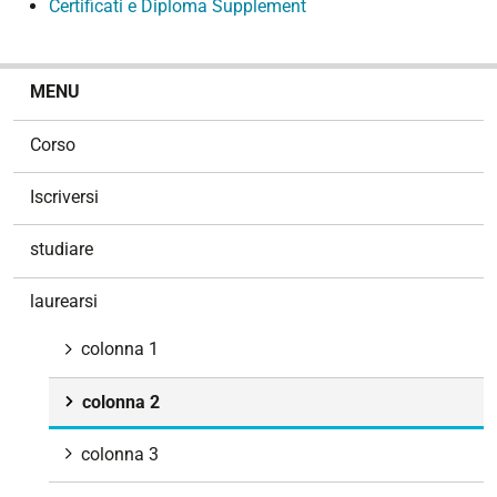
Certificati e Diploma Supplement
N
MENU
a
v
Corso
i
g
Iscriversi
a
z
studiare
i
o
laurearsi
n
e
colonna 1
colonna 2
colonna 3