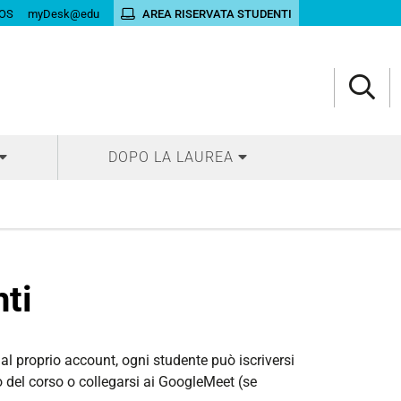
OS
myDesk@edu
AREA RISERVATA STUDENTI
DOPO LA LAUREA
ti
l proprio account, ogni studente può iscriversi
 del corso o collegarsi ai GoogleMeet (se