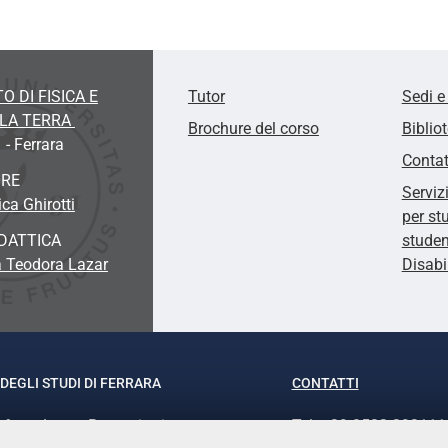
O DI FISICA E
Tutor
Sedi e
LLA TERRA
Brochure del corso
Biblio
 - Ferrara
Contat
ORE
Serviz
ca Ghirotti
per st
DATTICA
studen
a Teodora Lazar
Disabi
DEGLI STUDI DI FERRARA
CONTATTI
rof.ssa Laura Ramaciotti
Tel. +39 0532 293111