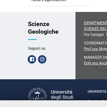
Scienze
DIPARTIMENT
SCIENZE DE
Geologiche
Via Saragat, 1
COORDINAT
Seguici su
Prof.ssa Moni
MANAGER DI
Facebook
Instagram
Dott.ssa Anc
Università
UNIVERSITÀ 
degli Studi
Rettrice: P
di Ferrara