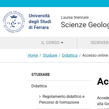
Cerca
Università
nel
Laurea triennale
degli Studi
sito
Scienze Geolo
di Ferrara
IL CORSO
ISCRIVER
Home
Studiare
Didattica
Accesso online
N
STUDIARE
a
Ac
v
Didattica
i
g
Regolamento didattico e
Acceden
a
Percorso di formazione
alla Go
z