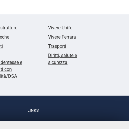
 strutture
Vivere Unife
teche
Vivere Ferrara
ti
Trasporti
i
Diritti, salute e
udentesse e
sicurezza
ti con
lità/DSA
LINKS
Accessibilità