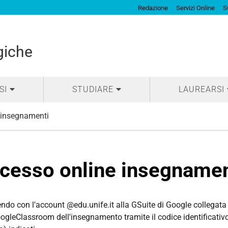
Redazione
Servizi Online
S
giche
SI
STUDIARE
LAUREARSI
 insegnamenti
cesso online insegnamen
do con l'account @edu.unife.it alla GSuite di Google collegata a
ogleClassroom dell'insegnamento tramite il codice identificativo