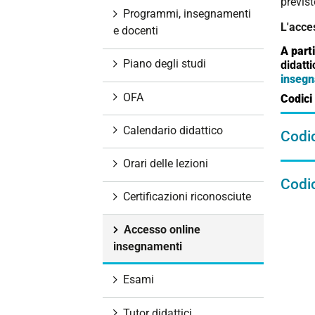
previst
i
Programmi, insegnamenti
L'acce
o
e docenti
n
A parti
e
Piano degli studi
didatti
insegn
OFA
Codici
Calendario didattico
Codic
Orari delle lezioni
Codi
Certificazioni riconosciute
Accesso online
insegnamenti
Esami
Tutor didattici