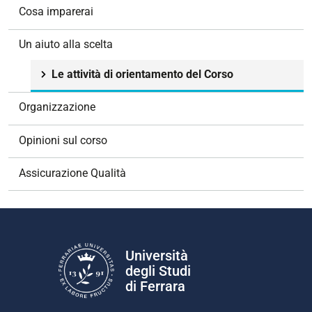
g
Cosa imparerai
a
z
Un aiuto alla scelta
i
o
Le attività di orientamento del Corso
n
e
Organizzazione
Opinioni sul corso
Assicurazione Qualità
Università
degli Studi
di Ferrara