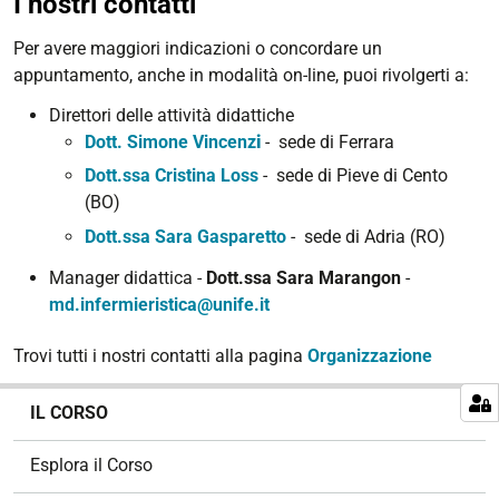
I nostri contatti
Per avere maggiori indicazioni o concordare un
appuntamento, anche in modalità on-line, puoi rivolgerti a:
Direttori delle attività didattiche
Dott. Simone Vincenz
i
- sede di Ferrara
Dott.ssa Cristina Loss
- sede di Pieve di Cento
(BO)
Dott.ssa Sara Gasparetto
- sede di Adria (RO)
Manager didattica -
Dott.ssa Sara Marangon
-
md.infermieristica@unife.it
Trovi tutti i nostri contatti alla pagina
Organizzazione
N
IL CORSO
a
v
Esplora il Corso
i