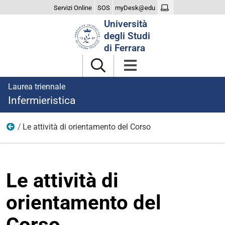
Servizi Online
SOS
myDesk@edu
Cerca
Università
nel
degli Studi
sito
di Ferrara
Laurea triennale
Infermieristica
Le attività di orientamento del Corso
Un aiuto alla scelta
Le attività di
orientamento del
Corso