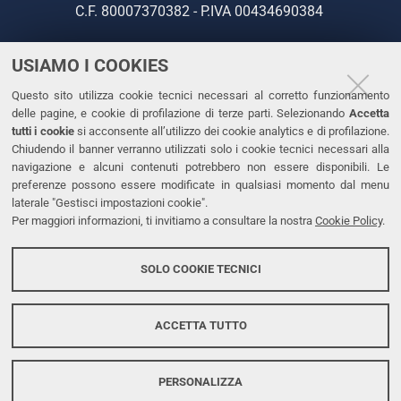
C.F. 80007370382 - P.IVA 00434690384
USIAMO I COOKIES
CONTATTI
Questo sito utilizza cookie tecnici necessari al corretto funzionamento
Tel. +39 0532 293111
delle pagine, e cookie di profilazione di terze parti. Selezionando
Accetta
Fax. +39 0532 293031
tutti i cookie
si acconsente all’utilizzo dei cookie analytics e di profilazione.
PEC
Chiudendo il banner verranno utilizzati solo i cookie tecnici necessari alla
navigazione e alcuni contenuti potrebbero non essere disponibili. Le
preferenze possono essere modificate in qualsiasi momento dal menu
LINKS
laterale "Gestisci impostazioni cookie".
Per maggiori informazioni, ti invitiamo a consultare la nostra
Cookie Policy
.
Accessibilità
Dichiarazione di accessibilità
SOLO COOKIE TECNICI
Protezione dati personali
Cookies
ACCETTA TUTTO
PERSONALIZZA
Copyright @ 2026, Università di Ferrara