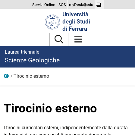
Servizi Online
SOS
myDesk@edu
Cerca
Università
nel
degli Studi
sito
di Ferrara
Laurea triennale
Scienze Geologiche
Tirocinio esterno
Tirocinio e attività F
Tirocinio esterno
I tirocini curricolari esterni, indipendentemente dalla durata
in termini di ore, sono gestiti per quanto riguarda la