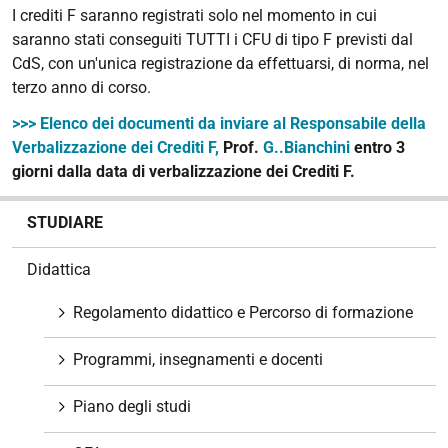
I crediti F saranno registrati solo nel momento in cui
saranno stati conseguiti TUTTI i CFU di tipo F previsti dal
CdS, con un'unica registrazione da effettuarsi, di norma, nel
terzo anno di corso.
>>>
Elenco dei documenti da inviare al Responsabile della
Verbalizzazione dei Crediti F
,
Prof.
G..Bianchini
entro 3
giorni dalla data di verbalizzazione dei Crediti F.
N
STUDIARE
a
v
Didattica
i
g
Regolamento didattico e Percorso di formazione
a
z
Programmi, insegnamenti e docenti
i
o
Piano degli studi
n