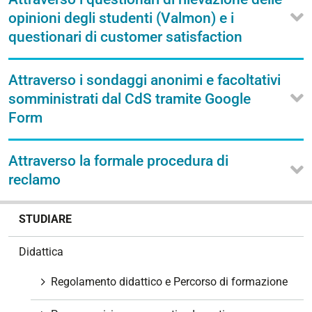
opinioni degli studenti (Valmon) e i
questionari di customer satisfaction
Attraverso i sondaggi anonimi e facoltativi
somministrati dal CdS tramite Google
Form
Attraverso la formale procedura di
reclamo
N
STUDIARE
a
v
Didattica
i
g
Regolamento didattico e Percorso di formazione
a
z