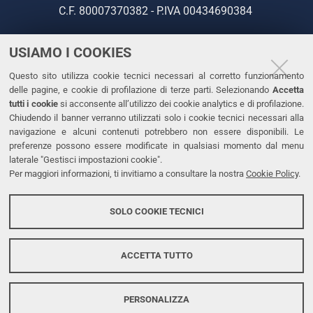
C.F. 80007370382 - P.IVA 00434690384
USIAMO I COOKIES
CONTATTI
Questo sito utilizza cookie tecnici necessari al corretto funzionamento
Tel. +39 0532 293111
delle pagine, e cookie di profilazione di terze parti. Selezionando
Accetta
Fax. +39 0532 293031
tutti i cookie
si acconsente all’utilizzo dei cookie analytics e di profilazione.
PEC
Chiudendo il banner verranno utilizzati solo i cookie tecnici necessari alla
navigazione e alcuni contenuti potrebbero non essere disponibili. Le
preferenze possono essere modificate in qualsiasi momento dal menu
LINKS
laterale "Gestisci impostazioni cookie".
Per maggiori informazioni, ti invitiamo a consultare la nostra
Cookie Policy
.
Accessibilità
Dichiarazione di accessibilità
SOLO COOKIE TECNICI
Protezione dati personali
Cookies
ACCETTA TUTTO
PERSONALIZZA
Copyright @ 2026, Università di Ferrara