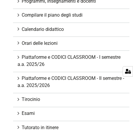
Programmi, insegnamenti e docenti
i
o
Compilare il piano degli studi
n
e
Calendario didattico
Orari delle lezioni
Piattaforme e CODICI CLASSROOM - I semestre
a.a. 2025/26
Piattaforme e CODICI CLASSROOM - II semestre -
a.a. 2025/2026
Tirocinio
Esami
Tutorato in itinere